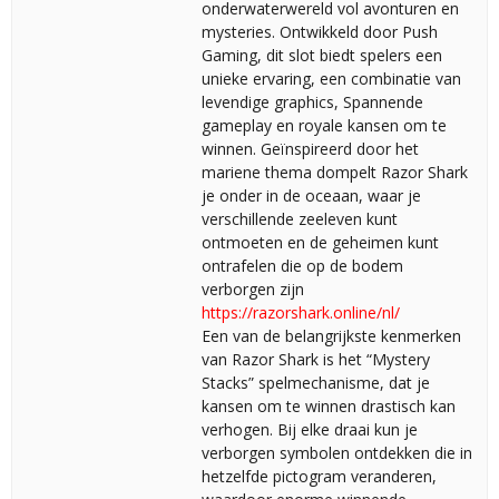
onderwaterwereld vol avonturen en
mysteries. Ontwikkeld door Push
Gaming, dit slot biedt spelers een
unieke ervaring, een combinatie van
levendige graphics, Spannende
gameplay en royale kansen om te
winnen. Geïnspireerd door het
mariene thema dompelt Razor Shark
je onder in de oceaan, waar je
verschillende zeeleven kunt
ontmoeten en de geheimen kunt
ontrafelen die op de bodem
verborgen zijn
https://razorshark.online/nl/
Een van de belangrijkste kenmerken
van Razor Shark is het “Mystery
Stacks” spelmechanisme, dat je
kansen om te winnen drastisch kan
verhogen. Bij elke draai kun je
verborgen symbolen ontdekken die in
hetzelfde pictogram veranderen,