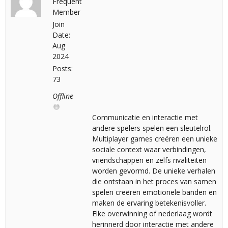
Frequent
Member
Join
Date:
Aug
2024
Posts:
73
Offline
Communicatie en interactie met
andere spelers spelen een sleutelrol.
Multiplayer games creëren een unieke
sociale context waar verbindingen,
vriendschappen en zelfs rivaliteiten
worden gevormd. De unieke verhalen
die ontstaan in het proces van samen
spelen creëren emotionele banden en
maken de ervaring betekenisvoller.
Elke overwinning of nederlaag wordt
herinnerd door interactie met andere