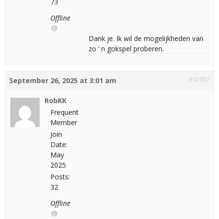
73
Offline
Dank je. Ik wil de mogelijkheden van
zo ‘ n gokspel proberen.
#47057
September 26, 2025 at 3:01 am
RobKK
Frequent
Member
Join
Date:
May
2025
Posts:
32
Offline