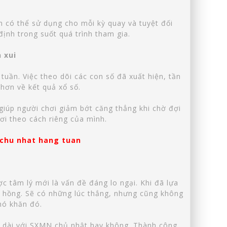
ền có thể sử dụng cho mỗi kỳ quay và tuyệt đối
định trong suốt quá trình tham gia.
 xui
uần. Việc theo dõi các con số đã xuất hiện, tần
 hơn về kết quả xổ số.
 giúp người chơi giảm bớt căng thẳng khi chờ đợi
ơi theo cách riêng của mình.
chu nhat hang tuan
c tâm lý mới là vấn đề đáng lo ngại. Khi đã lựa
a hồng. Sẽ có những lúc thắng, nhưng cũng không
khó khăn đó.
ng dài với SXMN chủ nhật hay không. Thành công