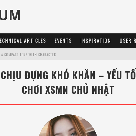
ECHNICAL ARTICLES
EVENTS
INSPIRATION
USER 
: A COMPACT LENS WITH CHARACTER
OCUS, 40 FPS AND 8K OPEN GATE VIDEO
CHỊU ĐỰNG KHÓ KHĂN – YẾU TỐ
MARIT-SL 100 F/2.8
CHƠI XSMN CHỦ NHẬT
3 AND SL3-S