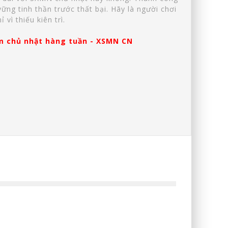
ng tinh thần trước thất bại. Hãy là người chơi
vì thiếu kiên trì.
m chủ nhật hàng tuần - XSMN CN