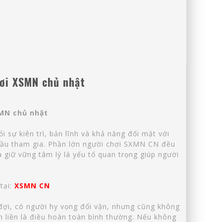
hơi XSMN chủ nhật
SMN chủ nhật
 sự kiên trì, bản lĩnh và khả năng đối mặt với
 đầu tham gia. Phần lớn người chơi SXMN CN đều
 giữ vững tâm lý là yếu tố quan trọng giúp người
tại:
XSMN CN
đợi, có người hy vọng đổi vận, nhưng cũng không
n liền là điều hoàn toàn bình thường. Nếu không