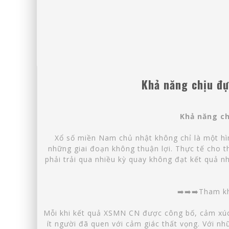
Khả năng chịu đự
Khả năng ch
Xổ số miền Nam chủ nhật không chỉ là một hình
những giai đoạn không thuận lợi. Thực tế cho 
phải trải qua nhiều kỳ quay không đạt kết quả n
➡️➡️➡️Tham k
Mỗi khi kết quả XSMN CN được công bố, cảm xúc 
ít người đã quen với cảm giác thất vọng. Với n