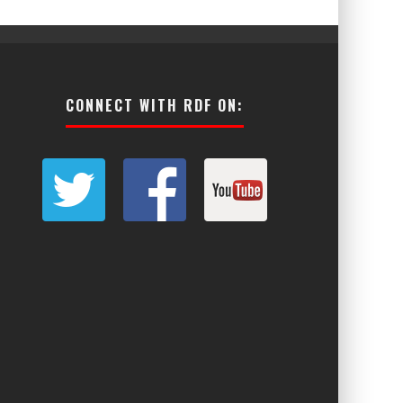
CONNECT WITH RDF ON: