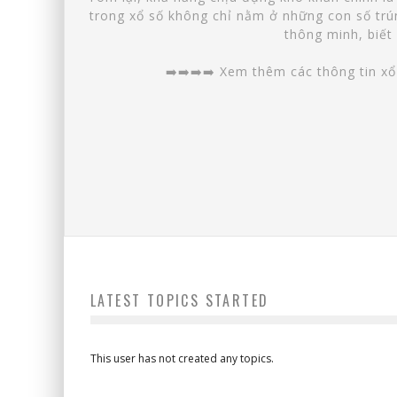
trong xổ số không chỉ nằm ở những con số trún
thông minh, biết 
➡️➡️➡️➡️ Xem thêm các thông tin xổ
LATEST TOPICS STARTED
This user has not created any topics.