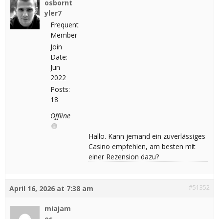
osbornt
yler7
Frequent
Member
Join
Date:
Jun
2022
Posts:
18
Offline
Hallo. Kann jemand ein zuverlässiges
Casino empfehlen, am besten mit
einer Rezension dazu?
#51352
April 16, 2026 at 7:38 am
miajam
es