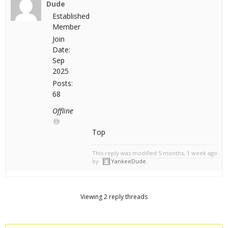
Dude
Established
Member
Join
Date:
Sep
2025
Posts:
68
Offline
Top
This reply was modified 5 months, 1 week ago
by
YankeeDude
.
Viewing 2 reply threads