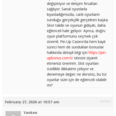
değiştiriyor ve iletişim fırsatları
sağlıyor. Sanal oyunlarla
kıyasladığımızda, canlı oyunların
sunduğu gerçekçilik gerçekten başka.
Skor takibi ve oyunun gidişatı, daha
eğlenceli hale geliyor. Ayrıca, doğru
oyun platformunu seçmek çok
önemli. Pin-Up Casino’da hem kayıt
süreci hem de sundukları bonuslar
hakkında detaylı bilgi için
https://pin-
upbonus.com.tr
sitesini ziyaret
etmenizi öneririm. Slot oyunları
özellikle dikkatimi çekiyor ve
denemeye değer; ne dersiniz, bu tür
oyunlar sizin için de eğlenceli olabilir
mi?
#50462
February 27, 2026 at 10:57 am
Yankee