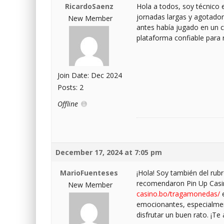
RicardoSaenz
Hola a todos, soy técnico
jornadas largas y agotado
New Member
antes había jugado en un c
plataforma confiable para 
Join Date: Dec 2024
Posts: 2
Offline
December 17, 2024 at 7:05 pm
MarioFuenteses
¡Hola! Soy también del rubr
recomendaron Pin Up Casin
New Member
casino.bo/tragamonedas/
e
emocionantes, especialment
disfrutar un buen rato. ¡Te