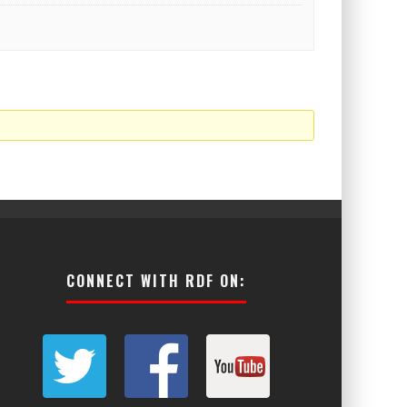
CONNECT WITH RDF ON: