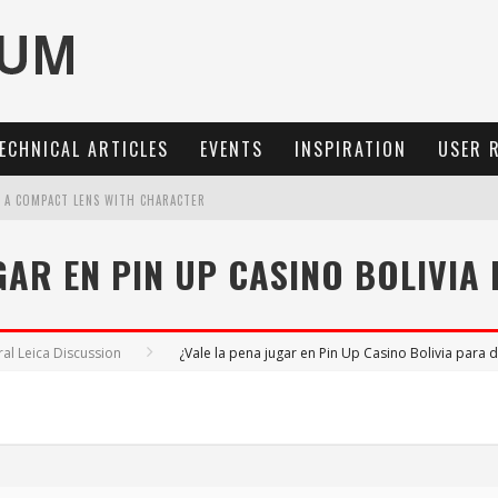
ECHNICAL ARTICLES
EVENTS
INSPIRATION
USER 
: A COMPACT LENS WITH CHARACTER
OCUS, 40 FPS AND 8K OPEN GATE VIDEO
GAR EN PIN UP CASINO BOLIVI
MARIT-SL 100 F/2.8
3 AND SL3-S
al Leica Discussion
¿Vale la pena jugar en Pin Up Casino Bolivia para 