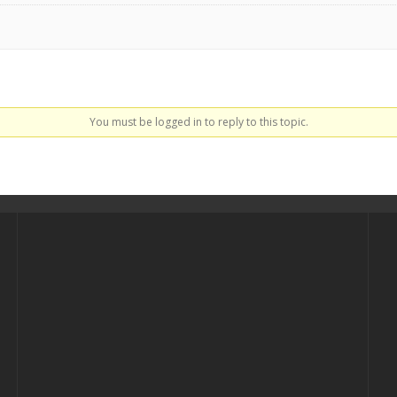
You must be logged in to reply to this topic.