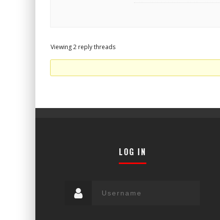
Viewing 2 reply threads
LOG IN